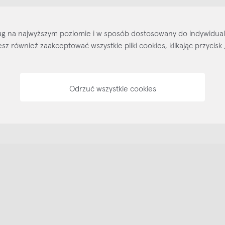
Kontakt
Regulamin
Regulamin voucherów
Pol
sług na najwyższym poziomie i w sposób dostosowany do indywidua
ożesz również zaakceptować wszystkie pliki cookies, klikając przyc
Odrzuć wszystkie cookies