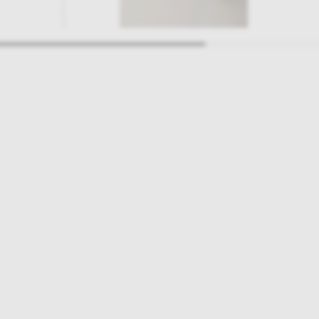
ajlepsze inspiracje i promocje na wyciągnięcie ręki, zapisz się już dzisiaj
p
Salony stacjo