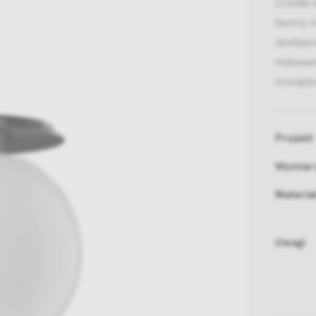
Została 
tworzy r
dostępn
malowan
mosiądz
Projekt
Wymiar
Materia
Uwagi