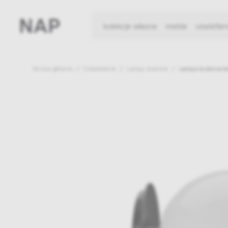
kolekcje własne
meble
oświetlen
Strona główna
Oświetlenie
Lampy ścienne
Lampa ścienna/wi