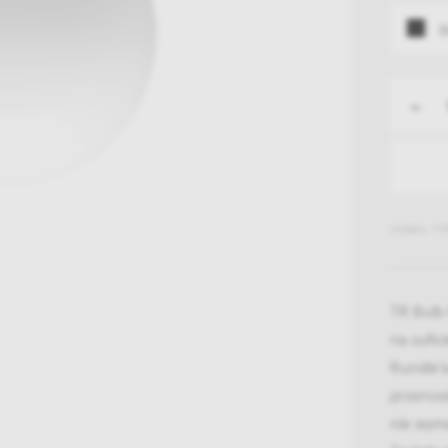
B
-
Indeks: 71
TR Bulb
na sufic
Rundle'a
przenosi
nie wyma