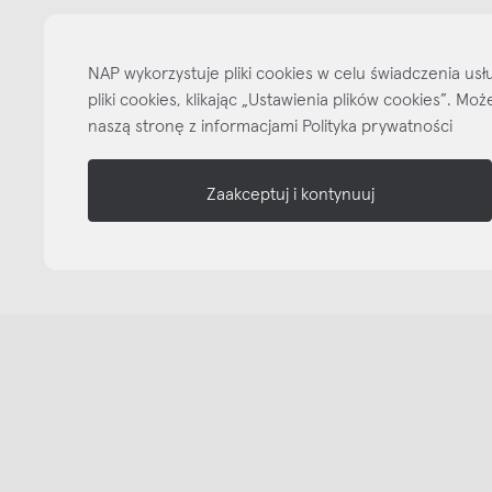
informacje
NAP wykorzystuje pliki cookies w celu świadczenia u
nasze media
pliki cookies, klikając „Ustawienia plików cookies”. M
naszą stronę z informacjami Polityka prywatności
Zaakceptuj i kontynuuj
Copyright © NAP, 2025. All rights reserved
Made with 🫐