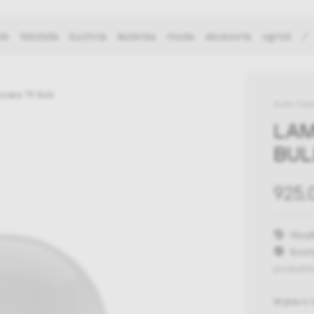
ie
tekstylia
kuchnia
łazienka
moda
akcesoria
ogród
/
sząca TR Bulb
Audo Cop
LAM
BUL
925,
Wysył
Koszt
produktó
Wybierz 