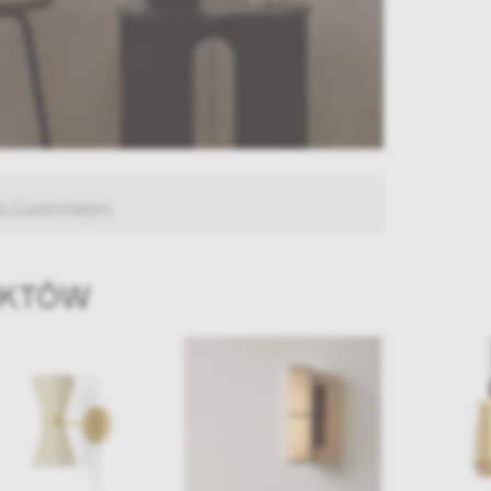
o Copenhagen
UKTÓW