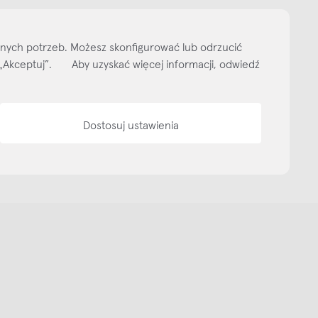
ityka prywatności
Media bank
Warunki sprzedaży
Wzornik tkanin
O nas
lnych potrzeb. Możesz skonfigurować lub odrzucić
isk „Akceptuj”. Aby uzyskać więcej informacji, odwiedź
Dostosuj ustawienia