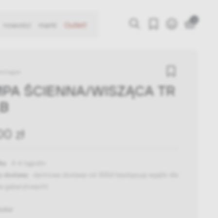
0
nowości
marki
Outlet!
enhagen
PA ŚCIENNA/WISZĄCA TR
B
00 zł
ka:
4-6 tygodni
y dostawy:
darmowa dostawa od 300zł
(występują wyjątki dla
w gabarytowych)
kolor