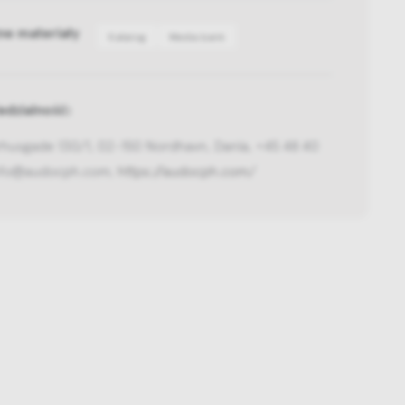
ne materiały
Katalog
Media bank
dzialność:
rhusgade 130/1, 02-150 Nordhavn, Dania, +45 48 40
info@audocph.com,
https://audocph.com/