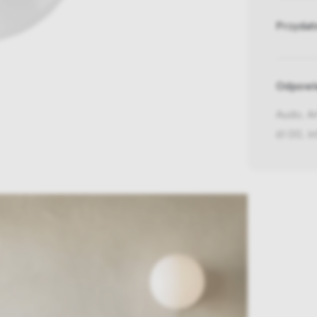
Przydat
Odpowie
Audo, A
61 00, 