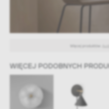
Więcej produktów:
Aud
WIĘCEJ PODOBNYCH PROD