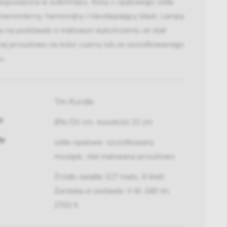
wyposażona w ściemniacz. Klosz z opalowego szkła
ównomierny, harmonijny i nieoślepiający blask. Lampa
a na podstawie o matowym wykończeniu ze stali
ej proszkowo na kolor czarny lub ze szczotkowanego
u.
Tim Rundle
y
Ø16/20 cm, wysokość 22 cm
ły
szkło opalowe, szczotkowany
mosiądz, stal malowana proszkowo
Źródło światła: E27 maks. 8 Watt
Żarówka w zestawie: 6 W, 680 lm,
2700 K