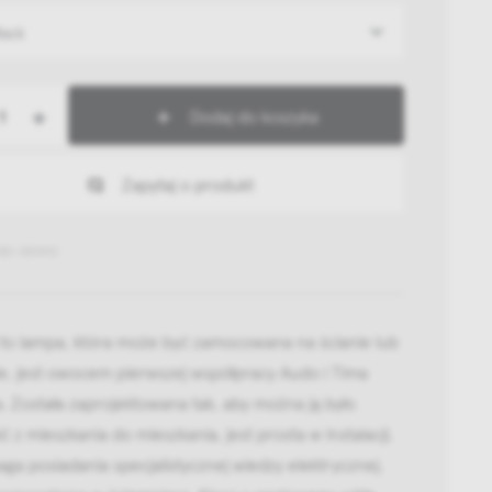
lack
+
Dodaj do koszyka
Zapytaj o produkt
130-001412
 to lampa, która może być zamocowana na ścianie lub
ie, jest owocem pierwszej współpracy Audo i Tima
. Została zaprojektowana tak, aby można ją było
ć z mieszkania do mieszkania, jest prosta w instalacji,
ga posiadania specjalistycznej wiedzy elektrycznej.