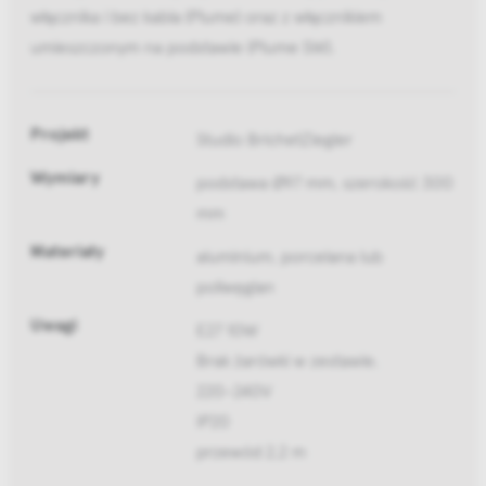
włącznika i bez kabla (Plume) oraz z włącznikiem
umieszczonym na podstawie (Plume SW).
Projekt
Studio BrichetZiegler
Wymiary
podstawa Ø97 mm, szerokość 300
mm
Materiały
aluminium, porcelana lub
poliwęglan
Uwagi
E27 10W
Brak żarówki w zestawie.
220-240V
IP20
przewód 2,2 m