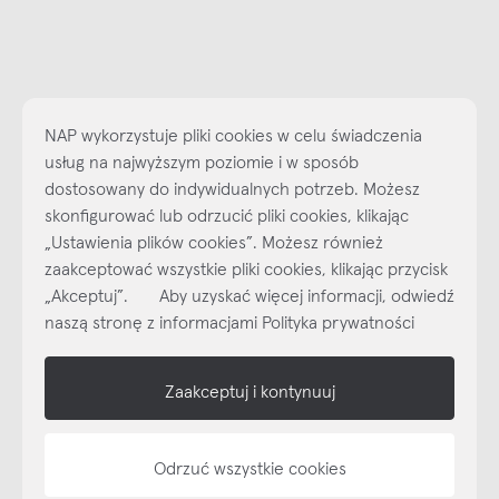
NAP wykorzystuje pliki cookies w celu świadczenia
usług na najwyższym poziomie i w sposób
dostosowany do indywidualnych potrzeb. Możesz
skonfigurować lub odrzucić pliki cookies, klikając
„Ustawienia plików cookies”. Możesz również
Najlepsze inspiracje i promocje na wyciągnięcie ręki, zapisz się już
dzisiaj do naszego cyklicznego newslettera!
zaakceptować wszystkie pliki cookies, klikając przycisk
„Akceptuj”. Aby uzyskać więcej informacji, odwiedź
Subskrybuj
NEWSLETTER
naszą stronę z informacjami Polityka prywatności
shop online
Zaakceptuj i kontynuuj
NAP
Odrzuć wszystkie cookies
informacje