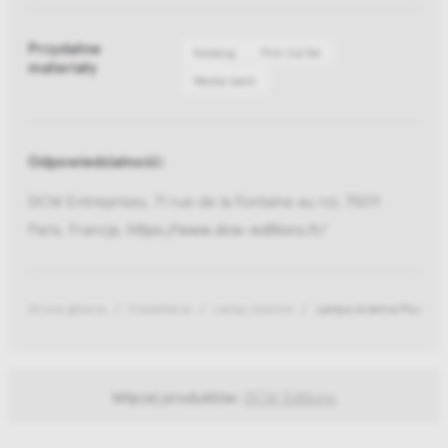
Przydatne
Katalog
Pliki 2d/3d
materiały
Media bank
Odpowiedzialność:
DCW Entreprises, 71 rue de la Fontaine au roi, 75011
Paris, Francja,
https://www.dcw-editions.fr/
Strona główna
Oświetlenie
Lampy ścienne
Lampa ścienna Plume C
Więcej produktów:
DCW Editions