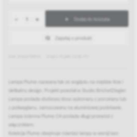
-
+
Dodaj do koszyka
Zapytaj o produkt
EAN: 3700677659101
Indeks: PLUME CA BL-PC
Lampa Plume nazwana tak ze względu na miękkie linie i
delikatny design. Projekt powstał w Studio BrichetZiegler.
Lampa posiada stożkowy klosz wykonany z porcelany lub
z poliwęglanu, zamocowany na aluminiowej podstawie.
Lampa ścienna Plume CA posiada długi przewód z
włącznikiem.
Kolekcja Plume obejmuje również lampy w wersji bez