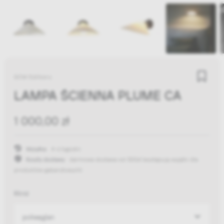
DCW Editions
LAMPA ŚCIENNA PLUME CA
1 000,00 zł
Wysyłka:
4-6 tygodni
Koszty dostawy:
darmowa dostawa od 300zł
(występują wyjątki dla
produktów gabarytowych)
klosz
poliwęglan