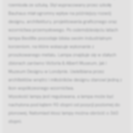
rzemiosła ze sztuką. Styl wypracowany przez szkołę
Bauhaus miał ogromny wpływ na późniejszy rozwój
designu, architektury, projektowania graficznego oraz
wzornictwa przemysłowego. Po osiemdziesięciu latach
lampa Bestlite pozostaje bliska swoim industrialnym
korzeniom, na które wskazuje wykonanie z
proszkowanego metalu. Lampa znajduje się w stałych
zbiorach zarówno Victoria & Albert Museum, jak i
Muzeum Designu w Londynie. Uwielbiana przez
architektów wnętrz i miłośników designu stanowi jedną z
ikon współczesnego wzornictwa.
Wysokość lampy jest regulowana, a lampa może być
nachylona pod kątem 90 stopni od pozycji poziomej do
pionowej. Natomiast klosz lampy można obrócić o 360
stopni.