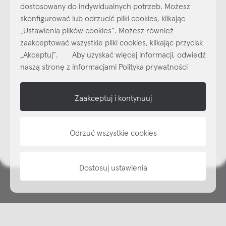
dostosowany do indywidualnych potrzeb. Możesz
skonfigurować lub odrzucić pliki cookies, klikając
„Ustawienia plików cookies”. Możesz również
Najlepsze inspiracje i promocje na wyciągnięcie ręki, zapisz się już
zaakceptować wszystkie pliki cookies, klikając przycisk
dzisiaj do naszego cyklicznego newslettera!
„Akceptuj”. Aby uzyskać więcej informacji, odwiedź
Subskrybuj
NEWSLETTER
naszą stronę z informacjami Polityka prywatności
shop online
Zaakceptuj i kontynuuj
NAP
Odrzuć wszystkie cookies
informacje
Dostosuj ustawienia