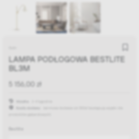
Gubi
LAMPA PODŁOGOWA BESTLITE
BL3M
5 156,00 zł
Wysyłka:
2-4 tygodnie
Koszty dostawy:
darmowa dostawa od 300zł
(występują wyjątki dla
produktów gabarytowych)
Bestlite