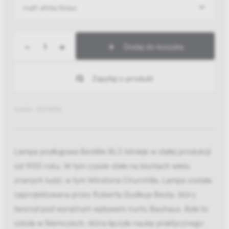
matt white/brass
-
+
Dodaj do koszyka
Zapytaj o produkt
Indeks: 10010058
Lampa podłogowa Bestlite BL3 istnieje w stałej produkcji
od 1930 roku. W tym czasie stała na biurkach wielu
znanych ludzi, w tym Winstona Churchilla. Lampa została
zaprojektowana przez Roberta Dudleya Besta, który
tworzył pod wyraźnym wpływem nurtu Bauhaus. Była to
szkoła w Niemczech, która łączyła naukę praktycznego