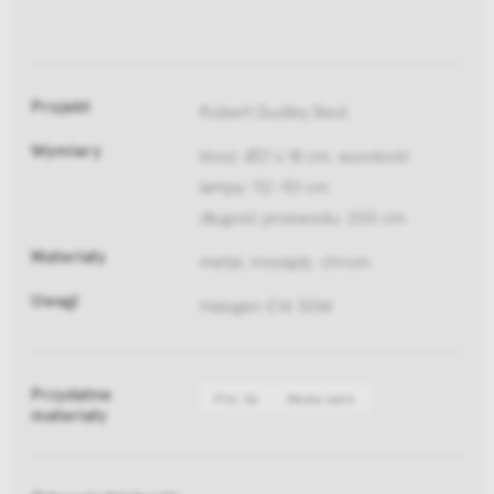
Projekt
Robert Dudley Best
Wymiary
klosz: Ø21 x 18 cm, wysokość
lampy: 112-151 cm
długość przewodu: 200 cm
Materiały
metal, mosiądz, chrom
Uwagi
Halogen E14 30W
Przydatne
Pliki 3d
Media bank
materiały