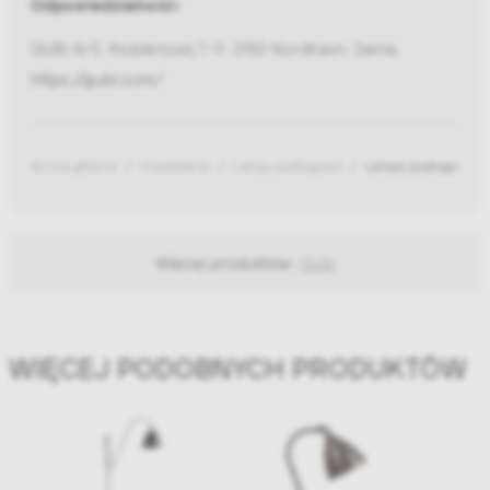
Odpowiedzialność:
GUBI A/S, Klubiensvej 7-9, 2150 Nordhavn, Dania,
https://gubi.com/
Strona główna
Oświetlenie
Lampy podłogowe
Lampa podłogowa Be
Więcej produktów:
Gubi
WIĘCEJ PODOBNYCH PRODUKTÓW