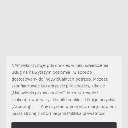
NAP wykorzystuje pliki cookies w celu świadczenia
usług na najwyższym poziomie i w sposób
dostosowany do indywidualnych potrzeb. Możesz
Najlepsze inspiracje i promocje na wyciągnięcie ręki, zapisz się już
skonfigurować lub odrzucić pliki cookies, klikając
dzisiaj do naszego cyklicznego newslettera!
„Ustawienia plików cookies”. Możesz również
Subskrybuj
NEWSLETTER
zaakceptować wszystkie pliki cookies, klikając przycisk
„Akceptuj”. Aby uzyskać więcej informacji, odwiedź
naszą stronę z informacjami Polityka prywatności
shop online