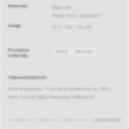
Materiały
Baza: stal
Ramię i klosz: aluminium
Uwagi
CL II - E14 - ESL 11W
Przydatne
Katalog
Media bank
materiały
Odpowiedzialność:
DCW Entreprises, 71 rue de la Fontaine au roi, 75011
Paris, Francja,
https://www.dcw-editions.fr/
Strona główna
Oświetlenie
Lampy biurkowe
Lampa stołowa BS3 Man