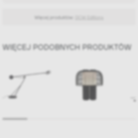
Więcej produktów:
DCW Editions
WIĘCEJ PODOBNYCH PRODUKTÓW