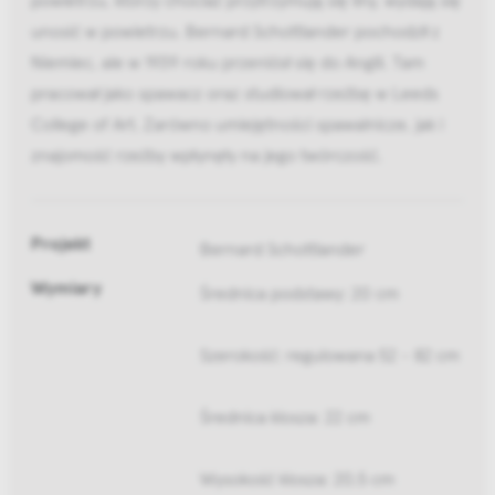
unosić w powietrzu. Bernard Schottlander pochodził z
Niemiec, ale w 1939 roku przeniósł się do Anglii. Tam
pracował jako spawacz oraz studiował rzeźbę w Leeds
College of Art. Zarówno umiejętności spawalnicze, jak i
znajomość rzeźby wpłynęły na jego twórczość.
Projekt
Bernard Schottlander
Wymiary
Średnica podstawy: 20 cm
Szerokość: regulowana 52 - 82 cm
Średnica klosza: 22 cm
Wysokość klosza: 20,5 cm