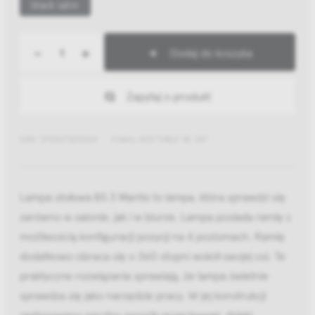
black satin
-
+
Dodaj do koszyka
Zapytaj o produkt
EAN: 3700677620064
Indeks: BS3 TABLE BL SAT
Lampa stołowa BS 3 Mantis to lampa, która sprawdzi się
zarówno w salonie, jak i w biurze. Lampa posiada ramię z
możliwością konfiguracji pozycji na 4 poziomach. Ramię
dodatkowo obraca się o 360 stopni wokół swojej osi. Te
praktyczne rozwiązania sprawiają, że lampa świetnie
sprawdza się jako narzędzie pracy. W jej konstrukcji
zastosowano sprytny sposób przeciwwagi, dzięki