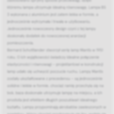
któremu lampa utrzymuje idealną równowagę. Lampa BS
3 wykonana z aluminium jest zatem lekka w formie, a
jednocześnie wytrzymała i trwała w użytkowaniu.
Jednocześnie nowoczesny design czyni z tej lampy
doskonały dodatek do nowoczesnej aranżacji
pomieszczenia.
Bernard Schottlander stworzył serię lamp Mantis w 1951
roku. O ich wyjątkowości świadczy idealne połączenie
elastyczności i równowagi – projektantowi w konstrukcji
lamp udało się uchwycić poczucie ruchu. Lampy Mantis
zostały ukształtowane z precedensu – są jednocześnie
solidne i lekkie w formie, chociaż ramię przechyla się na
bok, baza doskonale utrzymuje lampę na miejscu, a ich
prostota jest efektem długich poszukiwań idealnego
kształtu. Lampy przypominają akrobatów zawieszonych w
powietrzu, którzy chociaż przytrzymują się liny, wydają się