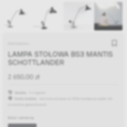
DCW Editions
LAMPA STOŁOWA BS3 MANTIS
SCHOTTLANDER
2 650,00 zł
Wysyłka:
4-6 tygodni
Koszty dostawy:
darmowa dostawa od 300zł
(występują wyjątki dla
produktów gabarytowych)
Kolor ramienia