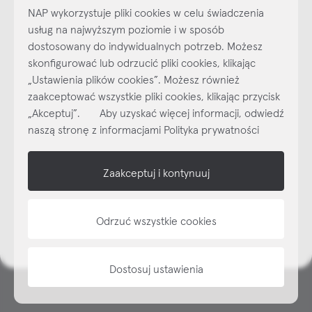
NAP wykorzystuje pliki cookies w celu świadczenia
usług na najwyższym poziomie i w sposób
dostosowany do indywidualnych potrzeb. Możesz
skonfigurować lub odrzucić pliki cookies, klikając
„Ustawienia plików cookies”. Możesz również
Najlepsze inspiracje i promocje na wyciągnięcie ręki, zapisz się już
dzisiaj do naszego cyklicznego newslettera!
zaakceptować wszystkie pliki cookies, klikając przycisk
„Akceptuj”. Aby uzyskać więcej informacji, odwiedź
Subskrybuj
NEWSLETTER
naszą stronę z informacjami Polityka prywatności
shop online
Zaakceptuj i kontynuuj
NAP
Odrzuć wszystkie cookies
informacje
Dostosuj ustawienia