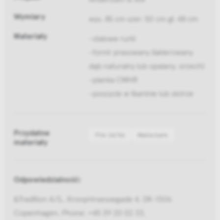
Wymiary
wys. 85 cm szer. 50 cm gł. 48 cm
Materiały
-stalowe rurki
-fornir prasowany (lakierowany
dąb naturalny lub opalany, orzech)
-pianka CMHR
-poszycie w tkaninie lub skórze
Przydatne
Pliki 2d/3d
Media bank
materiały
Odpowiedzialność:
&Tradition A/S,, Kronprinsessegade 4, DK-1306
Copenhagen, Phone: +45 39 20 02 33,