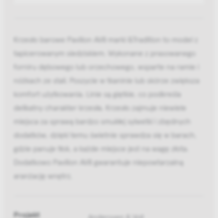
Krzesło barowe Pavilion AV8 marki &Tradition to model z
tapicerowanym siedziskiem. Wykonane z prasowanego
forniru dębowego lub orzechowego, wsparte na ramie i
nóżkach ze stali. Poszycie w tkaninie lub skórze zwiększa
komfort użytkowania. Linie są giętkie, co podkreśla
delikatny charakter krzesła. Krzesło zajmuje niewiele
miejsca za sprawą bardzo smukłej sylwetki i zbędnych
dodatków, dzięki temu świetnie sprawdza się w barach,
gdzie panuje tłok, a każde miejsce jest na wagę złota.
Dodatkowo Pavilion AV8 gwarantuje niepowtarzalną
aranżację wnętrz.
Projekt
Anderssen & Voll