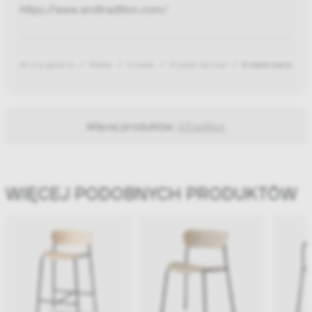
https://www.andtradition.com/
Strona główna
Meble
Krzesła
Krzesła barowe
Krzesło barowe Pa
Więcej produktów:
&Tradition
WIĘCEJ PODOBNYCH PRODUKTÓW