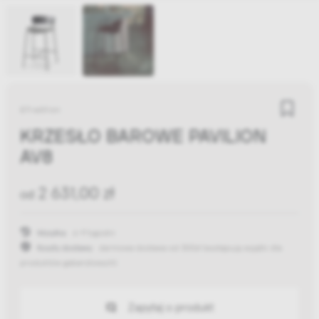
&Tradition
KRZESŁO BAROWE PAVILION
AV8
2 631,00 zł
od
Wysyłka:
6-9 tygodni
Koszty dostawy:
darmowa dostawa od 300zł
(występują wyjątki dla
produktów gabarytowych)
Zapytaj o produkt