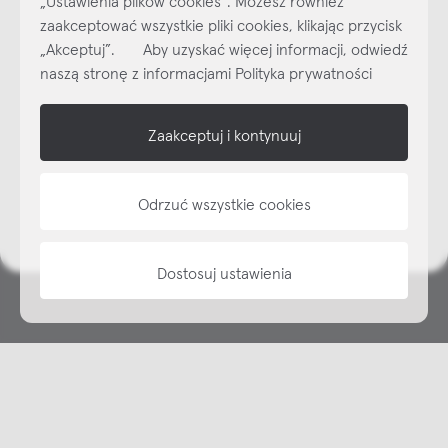
Najlepsze inspiracje i promocje na wyciągnięcie ręki, zapisz się już
zaakceptować wszystkie pliki cookies, klikając przycisk
dzisiaj do naszego cyklicznego newslettera!
„Akceptuj”. Aby uzyskać więcej informacji, odwiedź
Subskrybuj
NEWSLETTER
naszą stronę z informacjami Polityka prywatności
shop online
Zaakceptuj i kontynuuj
NAP
Odrzuć wszystkie cookies
informacje
Dostosuj ustawienia