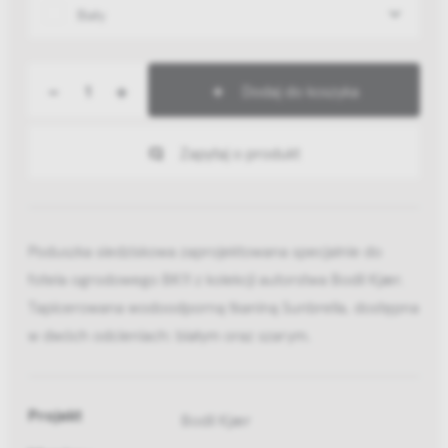
Biały
-
+
Dodaj do koszyka
Zapytaj o produkt
Poduszka siedziskowa zaprojektowana specjalnie do
fotela ogrodowego BK11 z kolekcji autorstwa Bodil Kjær.
Tapicerowana wodoodporną tkaniną Sunbrella, dostępna
w dwóch odcieniach: białym oraz szarym.
Projekt
Bodil Kjær