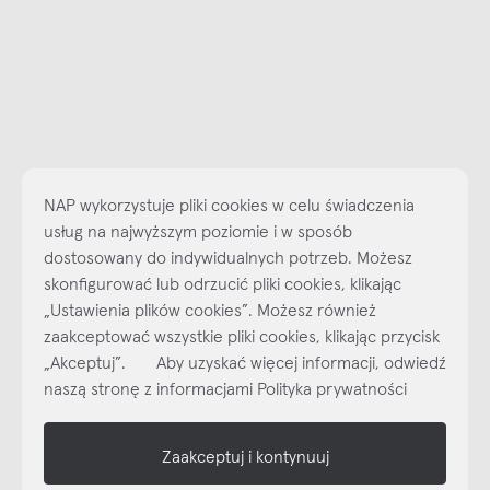
NAP wykorzystuje pliki cookies w celu świadczenia
usług na najwyższym poziomie i w sposób
dostosowany do indywidualnych potrzeb. Możesz
skonfigurować lub odrzucić pliki cookies, klikając
Najlepsze inspiracje i promocje na wyciągnięcie ręki, zapisz się już
„Ustawienia plików cookies”. Możesz również
dzisiaj do naszego cyklicznego newslettera!
zaakceptować wszystkie pliki cookies, klikając przycisk
Subskrybuj
NEWSLETTER
„Akceptuj”. Aby uzyskać więcej informacji, odwiedź
naszą stronę z informacjami Polityka prywatności
shop online
Zaakceptuj i kontynuuj
NAP