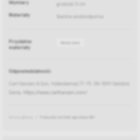
Wymiary
grubość 5 cm
Materiały
tkanina wodoodporna
Przydatne
Media bank
materiały
Odpowiedzialność:
Carl Hansen & Son, Hylkedamvej 77-79, DK-5591 Gelsted,
Dania,
https://www.carlhansen.com/
Strona główna
Poduszka na fotel ogrodowy BK1