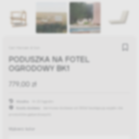
Carl Hansen & Son
PODUSZKA NA FOTEL
OGRODOWY BK1
779,00 zł
Wysyłka:
14-20 tygodni
Koszty dostawy:
darmowa dostawa od 300zł
(występują wyjątki dla
produktów gabarytowych)
Wybierz kolor