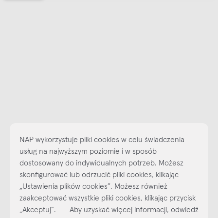
NAP wykorzystuje pliki cookies w celu świadczenia
usług na najwyższym poziomie i w sposób
dostosowany do indywidualnych potrzeb. Możesz
skonfigurować lub odrzucić pliki cookies, klikając
Najlepsze inspiracje i promocje na wyciągnięcie ręki, zapisz się już
„Ustawienia plików cookies”. Możesz również
dzisiaj do naszego cyklicznego newslettera!
zaakceptować wszystkie pliki cookies, klikając przycisk
„Akceptuj”. Aby uzyskać więcej informacji, odwiedź
Subskrybuj
NEWSLETTER