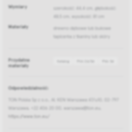
Wymiary
szerokość: 44,4 cm, głębokość:
48,5 cm, wysokość: 81 cm
Materiały
drewno dębowe lub bukowe
tapicerka z tkaniny lub skóry
Przydatne
Katalog
Pliki 2d/3d
Pliki 3d
materiały
Odpowiedzialność:
TON Polska Sp z o.o., Al. KEN Warszawa 47/u10, 02-797
Warszawa, +22 406 20 00, warszawa@ton.eu,
https://www.ton.eu/