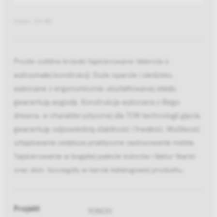
Indeks: 313 382
Proste solidne krzesło tapicerowane Valencia o
wytrzymałej konstrukcji. Duże oparcie i siedzisko,
wykonane z ergonomicznie ukształtowanej sklejki,
gwarantują wygodę. Konstrukcja wykonana z litego
drewna, w charakterystycznej dla TON technologii gięcia,
gwarantuję odpowiednią stabilność i trwałość. Możliwość
sztaplowania zwiększa praktyczne zastosowanie mebla.
Tapicerowanie w bogatej palecie kolorów i faktur tkanin
oraz skór. Szczegóły w karcie katalogowej produktu.
Projekt
YONOH