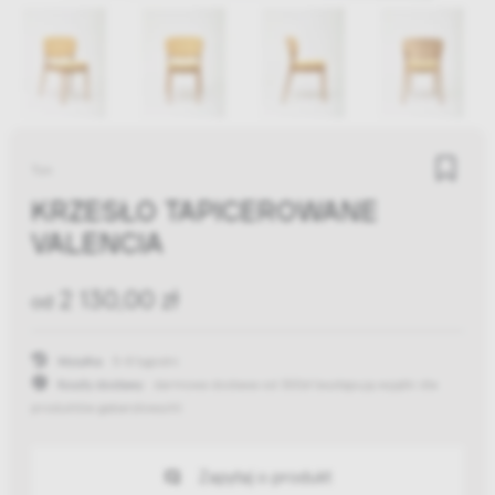
Ton
KRZESŁO TAPICEROWANE
VALENCIA
2 130,00 zł
od
Wysyłka:
5-8 tygodni
Koszty dostawy:
darmowa dostawa od 300zł
(występują wyjątki dla
produktów gabarytowych)
Zapytaj o produkt