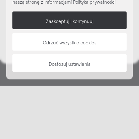
naszą stronę z informacjami Polityka prywatności
shop online
Zaakceptuj i kontynuuj
NAP
Odrzuć wszystkie cookies
informacje
Dostosuj ustawienia
Copyright © NAP, 2025. All rights reserved
Made with 🫐