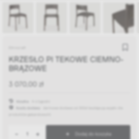
Ethnicraft
KRZESŁO PI TEKOWE CIEMNO-
BRĄZOWE
3 070,00 zł
Wysyłka:
4-6 tygodni
Koszty dostawy:
darmowa dostawa od 300zł
(występują wyjątki dla
produktów gabarytowych)
-
+
Dodaj do koszyka