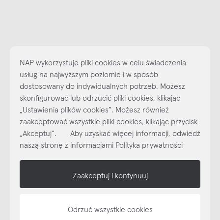
NAP wykorzystuje pliki cookies w celu świadczenia
usług na najwyższym poziomie i w sposób
dostosowany do indywidualnych potrzeb. Możesz
skonfigurować lub odrzucić pliki cookies, klikając
„Ustawienia plików cookies”. Możesz również
Najlepsze inspiracje i promocje na wyciągnięcie ręki, zapisz się już
zaakceptować wszystkie pliki cookies, klikając przycisk
dzisiaj do naszego cyklicznego newslettera!
„Akceptuj”. Aby uzyskać więcej informacji, odwiedź
Subskrybuj
NEWSLETTER
naszą stronę z informacjami Polityka prywatności
shop online
Zaakceptuj i kontynuuj
NAP
Odrzuć wszystkie cookies
informacje