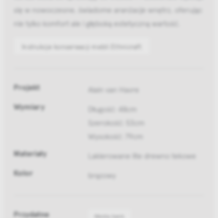
się w nowoczesne, świadome aranżacje wnętrz, oferując
nie tylko komfort ale i głęboką estetyczną wartość.
Instrukcje konserwacji mebli Ethnicraft
Projekt
Alain van Havre
Wymiary
Długość: 48cm
Szerokość: 53cm
Wysokość: 79cm
Materiały
Lakierowane lite drewno tekowe
Kolor
brązowy
Przydatne
Media bank