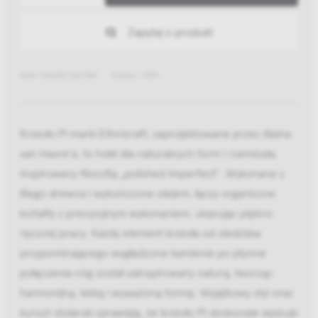
Zapytaj o produkt
EAN: 5404023627841
Indeks: 11574
Krzesło PI marki Ethnicraft, zaprojektowane przez Alaina
van Havre’a, to hołd dla naturalnych form i rzemiosła,
inspirowany filozofią „polished imperfect”. Wykonane z
litego drewna i wykończone olejem, łączy organiczne
kształty z precyzyjnym wykonaniem, ukazując piękno
ręcznej pracy. Każdy element krzesła od siedziska
przypominającego wygładzone kamienie po płynne
połączenia nóg został zainspirowany naturą, tworząc
harmonijną, lekką i wyważoną formę. Wyjątkowy styl oraz
kunszt stolarski sprawiają, że krzesło PI doskonale wpisuje