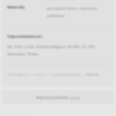
Materiały
porcelana Parian, częściowo
szkliwiona
Odpowiedzialność:
Art. Piotr Lorek, Al.Niepodległości 151/18A, 02-555
Warszawa, Polska
Strona główna
Kuchnia
Ceramika artystyczna
Miska XS
Więcej produktów:
Lorek