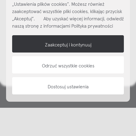
Najlepsze inspiracje i promocje na wyciągnięcie ręki, zapisz się już
„Ustawienia plików cookies”. Możesz również
dzisiaj do naszego cyklicznego newslettera!
zaakceptować wszystkie pliki cookies, klikając przycisk
Subskrybuj
NEWSLETTER
„Akceptuj”. Aby uzyskać więcej informacji, odwiedź
naszą stronę z informacjami Polityka prywatności
shop online
Zaakceptuj i kontynuuj
NAP
informacje
Odrzuć wszystkie cookies
Dostosuj ustawienia