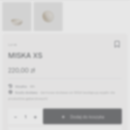
Lorek
MISKA XS
220,00 zł
Wysyłka:
48h
Koszty dostawy:
darmowa dostawa od 300zł
(występują wyjątki dla
produktów gabarytowych)
-
+
Dodaj do koszyka