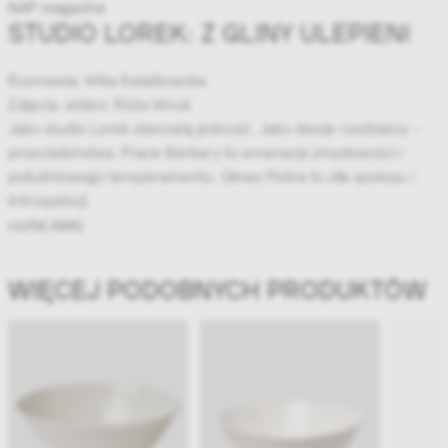
NAP magazine
STUDIO LOREK: Z GLINY ULEPIENI
Rozmawia: Wika Kwiatkowska
Zdjęcia, wideo: Róża Wnuk
Jako studio Lorek stanowią jedność. Jako dwoje rzeźbiarzy –
przeciwieństwa. Prace Barbary to emanacja zmysłowości i
południowego temperamentu. Głowy Piotra to siła spokoju i
introspekcji.
czytaj dalej
WIĘCEJ PODOBNYCH PRODUKTÓW